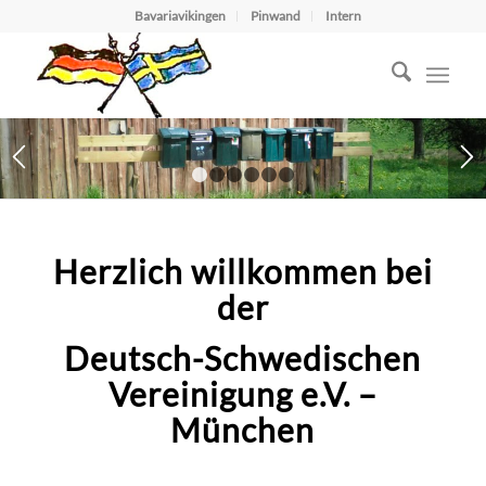
Bavariavikingen
Pinwand
Intern
1
2
3
4
5
6
Herzlich willkommen bei
der
Deutsch-Schwedischen
Vereinigung e.V. –
München