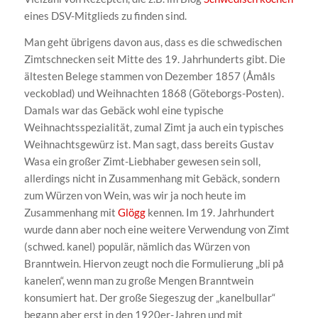
eines DSV-Mitglieds zu finden sind.
Man geht übrigens davon aus, dass es die schwedischen
Zimtschnecken seit Mitte des 19. Jahrhunderts gibt. Die
ältesten Belege stammen von Dezember 1857 (Åmåls
veckoblad) und Weihnachten 1868 (Göteborgs-Posten).
Damals war das Gebäck wohl eine typische
Weihnachtsspezialität, zumal Zimt ja auch ein typisches
Weihnachtsgewürz ist. Man sagt, dass bereits Gustav
Wasa ein großer Zimt-Liebhaber gewesen sein soll,
allerdings nicht in Zusammenhang mit Gebäck, sondern
zum Würzen von Wein, was wir ja noch heute im
Zusammenhang mit
Glögg
kennen. Im 19. Jahrhundert
wurde dann aber noch eine weitere Verwendung von Zimt
(schwed. kanel) populär, nämlich das Würzen von
Branntwein. Hiervon zeugt noch die Formulierung „bli på
kanelen“, wenn man zu große Mengen Branntwein
konsumiert hat. Der große Siegeszug der „kanelbullar“
begann aber erst in den 1920er-Jahren und mit