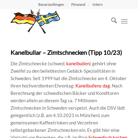
Bavariavikingen
Pinwand
Intern
Kanelbullar – Zimtschnecken (Tipp 10/23)
Die Zimtschnecke (schwed.
kanelbullen
) gehört ohne
Zweifel zu den beliebtesten Gebäck-Spezialitäten in
Schweden. Seit 1999 hat die Zimtschnecke am 4. Oktober
ihren hochverdienten Ehrentag:
Kanelbullens dag
. Nach
Berechnung der schwedischen Bäcker und Konditoren
werden allein an diesem Tag ca. 7 Millionen
Zimtschnecken in Schweden verspeist. Auch die DSV lädt
gelegentlich (z.B. am 4.10.2023 in München) zum
gemeinsamen Kaffeetrinken und Verzehren
selbstgebackener Zimtschnecken ein. Es gibt hier eine
Vielzahl von Rezepten, die z.B. im Blog
Schwedisch kochen