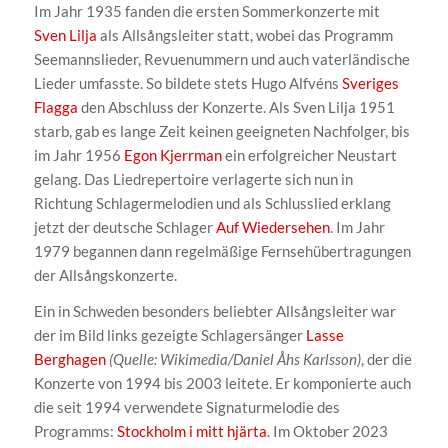
Im Jahr 1935 fanden die ersten Sommerkonzerte mit
Sven Lilja
als Allsångsleiter statt, wobei das Programm
Seemannslieder, Revuenummern und auch vaterländische
Lieder umfasste. So bildete stets Hugo Alfvéns
Sveriges
Flagga
den Abschluss der Konzerte. Als Sven Lilja 1951
starb, gab es lange Zeit keinen geeigneten Nachfolger, bis
im Jahr 1956
Egon Kjerrman
ein erfolgreicher Neustart
gelang. Das Liedrepertoire verlagerte sich nun in
Richtung Schlagermelodien und als Schlusslied erklang
jetzt der deutsche Schlager
Auf Wiedersehen
. Im Jahr
1979 begannen dann regelmäßige Fernsehübertragungen
der Allsångskonzerte.
Ein in Schweden besonders beliebter Allsångsleiter war
der im Bild links gezeigte Schlagersänger
Lasse
Berghagen
(Quelle: Wikimedia/Daniel Åhs Karlsson)
, der die
Konzerte von 1994 bis 2003 leitete. Er komponierte auch
die seit 1994 verwendete Signaturmelodie des
Programms:
Stockholm i mitt hjärta
. Im Oktober 2023