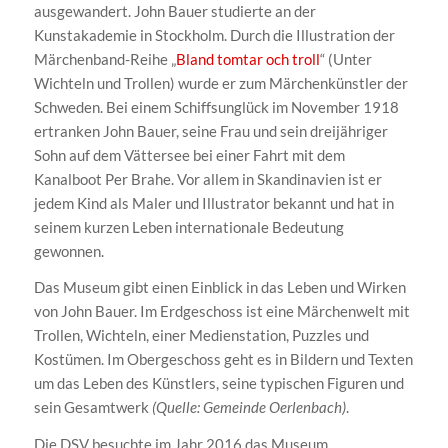
ausgewandert. John Bauer studierte an der
Kunstakademie in Stockholm. Durch die Illustration der
Märchenband-Reihe „
Bland tomtar och troll
“ (Unter
Wichteln und Trollen) wurde er zum Märchenkünstler der
Schweden. Bei einem Schiffsunglück im November 1918
ertranken John Bauer, seine Frau und sein dreijähriger
Sohn auf dem Vättersee bei einer Fahrt mit dem
Kanalboot Per Brahe. Vor allem in Skandinavien ist er
jedem Kind als Maler und Illustrator bekannt und hat in
seinem kurzen Leben internationale Bedeutung
gewonnen.
Das Museum gibt einen Einblick in das Leben und Wirken
von John Bauer. Im Erdgeschoss ist eine Märchenwelt mit
Trollen, Wichteln, einer Medienstation, Puzzles und
Kostümen. Im Obergeschoss geht es in Bildern und Texten
um das Leben des Künstlers, seine typischen Figuren und
sein Gesamtwerk
(Quelle: Gemeinde Oerlenbach)
.
Die DSV besuchte im Jahr 2016 das Museum.