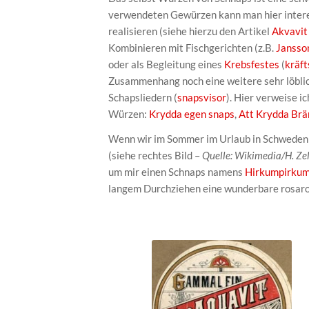
verwendeten Gewürzen kann man hier intere
realisieren (siehe hierzu den Artikel
Akvavit 
Kombinieren mit Fischgerichten (z.B.
Jansso
oder als Begleitung eines
Krebsfestes
(
kräft
Zusammenhang noch eine weitere sehr löblic
Schapsliedern (
snapsvisor
). Hier verweise i
Würzen:
Krydda egen snaps
,
Att Krydda Brä
Wenn wir im Sommer im Urlaub in Schweden
(siehe rechtes Bild –
Quelle: Wikimedia/H. Zel
um mir einen Schnaps namens
Hirkumpirku
langem Durchziehen eine wunderbare rosarot