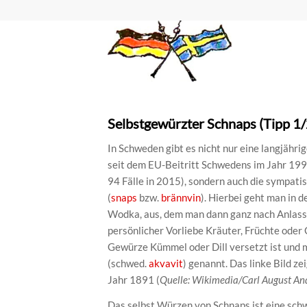
Selbstgewürzter Schnaps (Tipp 1
In Schweden gibt es nicht nur eine langjähri
seit dem EU-Beitritt Schwedens im Jahr 19
94 Fälle in 2015), sondern auch die sympatis
(
snaps
bzw.
brännvin
). Hierbei geht man in
Wodka, aus, dem man dann ganz nach Anlass
persönlicher Vorliebe Kräuter, Früchte oder
Gewürze Kümmel oder Dill versetzt ist und m
(schwed.
akvavit
) genannt. Das linke Bild ze
Jahr 1891 (
Quelle: Wikimedia/Carl August An
Das selbst Würzen von Schnaps ist eine schw