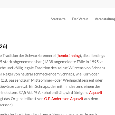
Startseite
Der Verein
Veranstaltun
/26)
ge Tradition der Schwarzbrennerei (
hembränning
), die allerdings
95 stark abgenommen hat (1338 angemeldete Fälle in 1995 vs.
che und völlig legale Tradition des selbst Würzens von Schnaps
 der Regel von neutral schmeckendem Schnaps, wie Korn oder
 (z.B. passend zum Mittsommer- oder Weihnachtsessen) oder
 Gewürze zusetzt. Ein Schnaps, der mit mindestens einem der
indestens 37,5 Vol.-% Alkohol enthält, wird übrigens
Aquavit
igt das Originaletikett von
O.P. Andersson Aquavit
aus dem
dersson
).
edische Tradition, die ich gern übernommen habe. Je nach