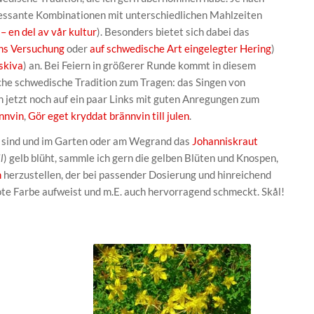
ssante Kombinationen mit unterschiedlichen Mahlzeiten
– en del av vår kultur
). Besonders bietet sich dabei das
ns Versuchung
oder
auf schwedische Art eingelegter Hering
)
skiva
) an. Bei Feiern in größerer Runde kommt in diesem
he schwedische Tradition zum Tragen: das Singen von
ch jetzt noch auf ein paar Links mit guten Anregungen zum
nnvin
,
Gör eget kryddat brännvin till julen
.
 sind und im Garten oder am Wegrand das
Johanniskraut
l
) gelb blüht, sammle ich gern die gelben Blüten und Knospen,
m
herzustellen, der bei passender Dosierung und hinreichend
e Farbe aufweist und m.E. auch hervorragend schmeckt. Skål!